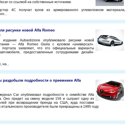
tocar со ссылкой на собственные источники.
стер 4C получат кузов из армированного углеволокном материала,
го...
али рисунки новой Alfa Romeo
2
е издание Аutoedizione опубликовало рисунки новой
пании — Alfa Romeo Giulia с кузовом «универсал».
 портала заявляют, что это официальные варианты
 автомобиля, предоставленные сотрудниками дизайн-
 на...
 раздобыли подробности о преемнике Alfa
журнал Car опубликовал подробности о семействе Alfa
a. Оно придет на смену модели 159 и сыграет одну из
олей при возвращении бренда на США, куда поставки
 итальянского производителя были прекращены в 1995 году.