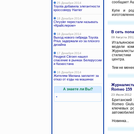
сообщает Au
25 Декабря 2014
Toyota добавила элегантности
кроссоверу Harrier
Купе и род
изготовленно
18 Декабря 2014
Chrysler перестали называть
«Крайслером»
В сеть поп
18 Декабря 2014
Выход нового гибрида Toyota
09 Августа 201
Prius задержали из-за плохого
Итальянско
дизайна
модели ком
Журналисты
17 Декабря 2014
стилистики
Peugeot Citroen нашел
центра.
спасение в рынках Белоруссии
и Казахстана
Тем не менее,
16 Декабря 2014
Жителям Милана заплатят за
отказ от езды на машинах
Журналисты
А знаете ли Вы?
Romeo 159
23 Июля 2012
Британский 
Romeo Giuli
ключевых р
автомобилей
Новинка...