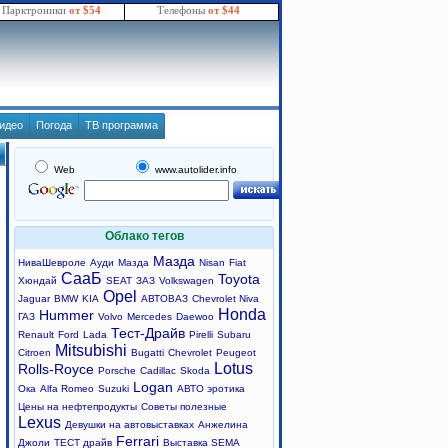
Парктроники
от $54
Телефоны
от $44
идео
Погода
ТВ программа
Web
www.autolider.info
Облако тегов
Мазда
НиваШевроле
Ауди
Мазда
Nisan
Fiat
СааБ
Toyota
Хюндай
SEAT
ЗАЗ
Volkswagen
Opel
Jaguar
BMW
KIA
АВТОВАЗ
Chevrolet Niva
Honda
Hummer
ГАЗ
Volvo
Mercedes
Daewoo
Тест-Драйв
Renault
Ford
Lada
Pirelli
Subaru
Mitsubishi
Citroen
Bugatti
Chevrolet
Peugeot
Lotus
Rolls-Royce
Porsche
Cadillac
Skoda
Logan
Ока
Alfa Romeo
Suzuki
АВТО эротика
Цены на нефтепродукты
Советы полезные
Lexus
Девушки на автовыставках
Анжелина
Ferrari
Джоли
ТЕСТ драйв
Выставка SEMA