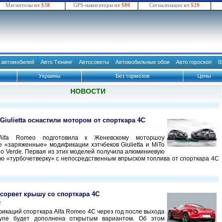
Магнитолы
от $38
GPS-навигаторы
от $80
Сигнализации
от $20
в автомобилей
Авто Тюнинг
Автосоветы
Автомобильные обои
Авто гороскоп
В
Украины
Без тормозов
Цены
НОВОСТИ
Giulietta оснастили мотором от спорткара 4C
Alfa Romeo подготовила к Женевскому моторшоу
 «заряженные» модификации хэтчбеков Giulietta и MiTo
lio Verde. Первая из этих моделей получила алюминиевую
ую «турбочетверку» с непосредственным впрыском топлива от спорткара 4C
 сорвет крышу со спорткара 4C
2
икаций спорткара Alfa Romeo 4C через год после выхода
упе будет дополнена открытым вариантом. Об этом