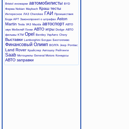
автомобилисты
Bristol
иномарки
BYD
Краш тесты
Фирма Nokian
Maybach
ГАИ
Интересное
ЛАЗ
Cherokee
Проишествия
Aston
Боди АРТ
Законопроекті о штрафах
автоспорт
Martin
Tesla
УАЗ
Mazda
АВТО
АВТО игры
звук
МобилкИ
Гонки
Dodge
АВТО
Opel
фильмы
KTM
Bentley
УкрАвто
Chery
Выставки
Lamborghini
Богдан
Биотопливо
Финансовый Олимп
ВОЛГА
Jeep
Pontiac
Land Rover
Крайслер
Автошоу
Рейтинги
Saab
Мотоциклы
General Motors
Конкурсы
АВТО заправки