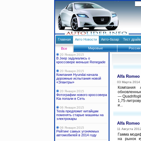
Главная
Авто Новости
Авто-базар
Тест драй
Мировые
России
Все
20 Января 2015
В Jeep задумались о
кроссовере меньше Renegade
20 Января 2015
Компания Hyundai начала
Alfa Romeo 
дорожные испытания новой
«Элантры»
03 Марта 2014
Компания 
20 Января 2015
обновленные
Фотографии нового кроссовера
— Quadrifog
Kia попали в Сеть
1,75-литров
и...
06 Января 2015
Tesla предложит китайцам
поменять старые машины на
электрокары
Alfa Romeo
06 Января 2015
11 Августа 201
Рейтинг самых угоняемых
Гамма модиф
автомобилей в 2014 году
на рынок к