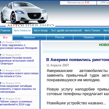
Магнитолы
от $38
GPS-н
Главная
Авто Новости
Авто-базар
Тест драйв автомобилей
Авто Тюнинг
Авт
Мировые
России
Украины
Все
20 Января 2015
НОВ
В Jeep задумались о
кроссовере меньше Renegade
20 Января 2015
Компания Hyundai начала
В Америке появились рингтон
дорожные испытания новой
«Элантры»
11 Апреля 2007
Американские автомобилист
20 Января 2015
Фотографии нового кроссовера
заменить привычный гудок ав
Kia попали в Сеть
понравившуюся им мелодию.
06 Января 2015
Tesla предложит китайцам
Новую услугу наподобие привы
поменять старые машины на
электрокары
сотовые телефоны предлагает ка
06 Января 2015
Рейтинг самых угоняемых
Новейшее устройство названо...
автомобилей в 2014 году