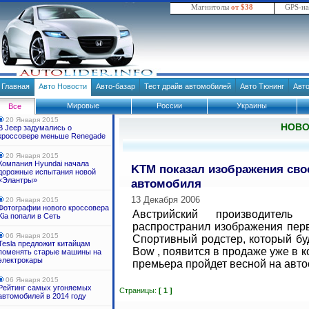
Магнитолы
от $38
GPS-н
Главная
Авто Новости
Авто-базар
Тест драйв автомобилей
Авто Тюнинг
Авт
Мировые
России
Украины
Все
20 Января 2015
НОВ
В Jeep задумались о
кроссовере меньше Renegade
20 Января 2015
Компания Hyundai начала
KTM показал изображения сво
дорожные испытания новой
«Элантры»
автомобиля
13 Декабря 2006
20 Января 2015
Фотографии нового кроссовера
Австрийский производитель
Kia попали в Сеть
распространил изображения перв
06 Января 2015
Спортивный родстер, который буд
Tesla предложит китайцам
Bow , появится в продаже уже в к
поменять старые машины на
электрокары
премьера пройдет весной на автос
06 Января 2015
Рейтинг самых угоняемых
Страницы:
[ 1 ]
автомобилей в 2014 году