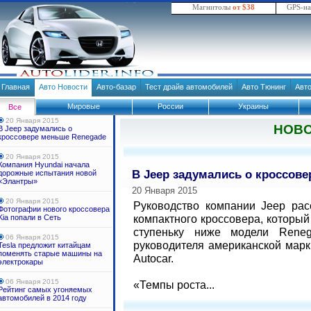
Магнитолы
от $38
GPS-н
Главная
Авто Новости
Авто-базар
Тест драйв автомобилей
Авто Тюнинг
Авт
Мировые
России
Украины
Все
20 Января 2015
НОВ
В Jeep задумались о
кроссовере меньше Renegade
20 Января 2015
Компания Hyundai начала
В Jeep задумались о кроссов
дорожные испытания новой
«Элантры»
20 Января 2015
20 Января 2015
Руководство компании Jeep рас
Фотографии нового кроссовера
компактного кроссовера, который
Kia попали в Сеть
ступеньку ниже модели Rene
06 Января 2015
руководителя американской мар
Tesla предложит китайцам
поменять старые машины на
Autocar.
электрокары
06 Января 2015
«Темпы роста...
Рейтинг самых угоняемых
автомобилей в 2014 году