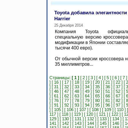
Toyota добавила элегантности
Harrier
25 Декабря 2014
Компания Toyota официал
специальную версию кроссовера 
модификации в Японии составляет
тысячи 400 евро).
От обычной версии кроссовера н
35 миллиметров...
Страницы:
[ 1 ]
[ 2 ]
[ 3 ]
[ 4 ]
[ 5 ]
[ 6 ]
[ 7 ]
]
[ 16 ]
[ 17 ]
[ 18 ]
[ 19 ]
[ 20 ]
[ 21 ]
[ 22 ]
[ 
]
[ 31 ]
[ 32 ]
[ 33 ]
[ 34 ]
[ 35 ]
[ 36 ]
[ 37 ]
[ 
]
[ 46 ]
[ 47 ]
[ 48 ]
[ 49 ]
[ 50 ]
[ 51 ]
[ 52 ]
[ 
]
[ 61 ]
[ 62 ]
[ 63 ]
[ 64 ]
[ 65 ]
[ 66 ]
[ 67 ]
[ 
]
[ 76 ]
[ 77 ]
[ 78 ]
[ 79 ]
[ 80 ]
[ 81 ]
[ 82 ]
[ 
]
[ 91 ]
[ 92 ]
[ 93 ]
[ 94 ]
[ 95 ]
[ 96 ]
[ 97 ]
[ 
]
[ 105 ]
[ 106 ]
[ 107 ]
[ 108 ]
[ 109 ]
[ 110 ]
117 ]
[ 118 ]
[ 119 ]
[ 120 ]
[ 121 ]
[ 122 ]
[ 1
129 ]
[ 130 ]
[ 131 ]
[ 132 ]
[ 133 ]
[ 134 ]
[ 1
141 ]
[ 142 ]
[ 143 ]
[ 144 ]
[ 145 ]
[ 146 ]
[ 1