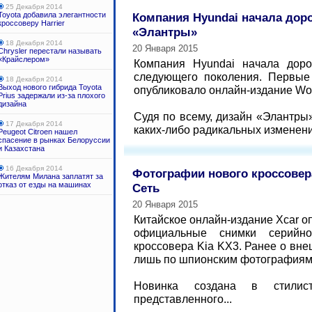
25 Декабря 2014
Toyota добавила элегантности
Компания Hyundai начала дор
кроссоверу Harrier
«Элантры»
18 Декабря 2014
20 Января 2015
Chrysler перестали называть
«Крайслером»
Компания Hyundai начала доро
следующего поколения. Первые
18 Декабря 2014
Выход нового гибрида Toyota
опубликовало онлайн-издание Wor
Prius задержали из-за плохого
дизайна
Судя по всему, дизайн «Элантры
17 Декабря 2014
каких-либо радикальных изменений
Peugeot Citroen нашел
спасение в рынках Белоруссии
и Казахстана
16 Декабря 2014
Фотографии нового кроссовера
Жителям Милана заплатят за
отказ от езды на машинах
Сеть
20 Января 2015
Китайское онлайн-издание Xcar 
официальные снимки серийно
кроссовера Kia KX3. Ранее о вн
лишь по шпионским фотография
Новинка создана в стилист
представленного...